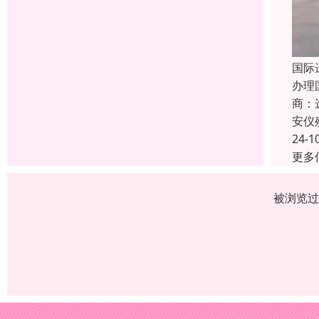
国际
办理
商：
安仪
24-1
更多
被浏览过 