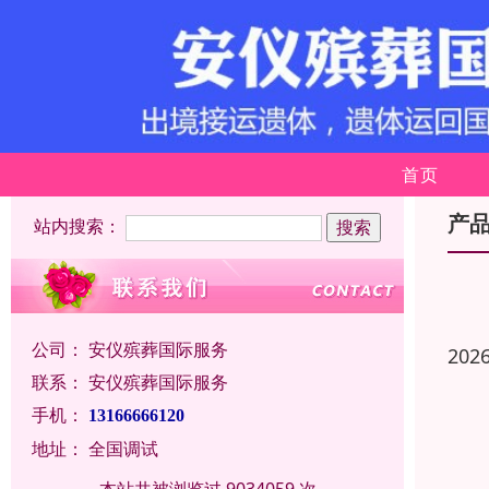
首页
产
站内搜索：
公司：
安仪殡葬国际服务
202
联系：
安仪殡葬国际服务
手机：
13166666120
地址：
全国调试