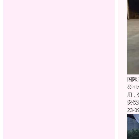
国际
公司
用，
安仪
23-0