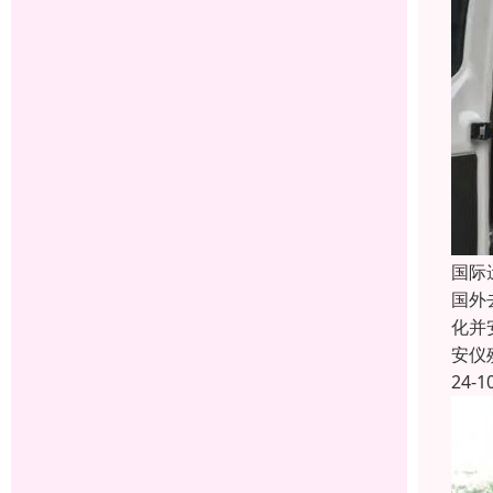
国际
国外
化并
安仪
24-1