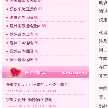
跨国遗体运送车
87
航班
殡仪车跨国运输
63
输过
遗体跨国运输
90
仪服
境外国际运输遗体
88
死者
国际遗体出境
74
涉及
遗体回国运输
76
间，
国外遗体回国
76
在国
国际遗体运转
70
在国
算充
祭奠文化：五七三周年，不烧不周全
中国
14564阅读 2019-11-21 10:36:49
等。
宗教文化对中国殡葬的影响
殡葬
13217阅读 2019-11-21 10:34:35