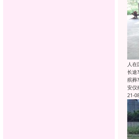
人在
长途
殡葬
安仪
21-0