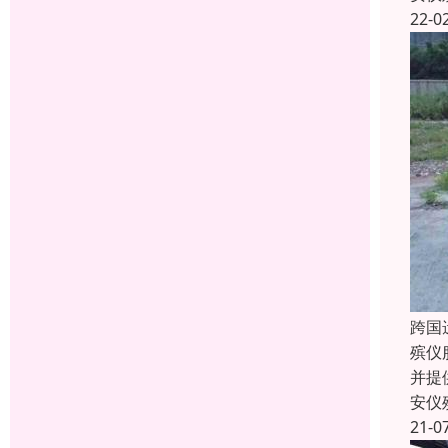
22-0
跨国
殡仪
并提
安仪
21-0