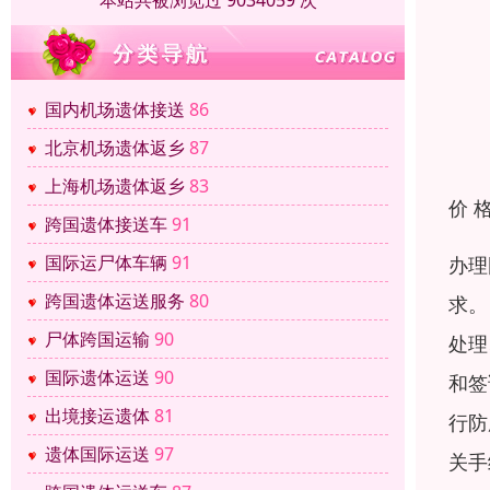
本站共被浏览过 9034059 次
国内机场遗体接送
86
北京机场遗体返乡
87
上海机场遗体返乡
83
价 
跨国遗体接送车
91
国际运尸体车辆
91
办理
跨国遗体运送服务
80
求。
尸体跨国运输
90
处理
国际遗体运送
90
和签
出境接运遗体
81
行防
遗体国际运送
97
关手