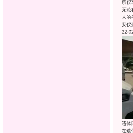
殡仪
无论
人的
安仪
22-0
遗体
在遗