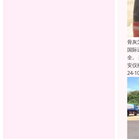
骨灰
国际
全。
安仪
24-1