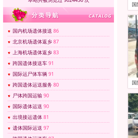
本站共被浏览过 9024456 次
国
国内机场遗体接送
86
北京机场遗体返乡
87
上海机场遗体返乡
83
跨国遗体接送车
91
国际运尸体车辆
91
国
跨国遗体运送服务
80
尸体跨国运输
90
国际遗体运送
90
出境接运遗体
81
遗体国际运送
97