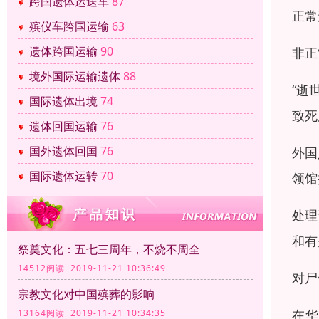
跨国遗体运送车
87
正常
殡仪车跨国运输
63
遗体跨国运输
90
非正
境外国际运输遗体
88
“逝
国际遗体出境
74
致
遗体回国运输
76
国外遗体回国
76
外国
国际遗体运转
70
领馆
处理
和有
祭奠文化：五七三周年，不烧不周全
14512阅读 2019-11-21 10:36:49
对尸
宗教文化对中国殡葬的影响
在
13164阅读 2019-11-21 10:34:35