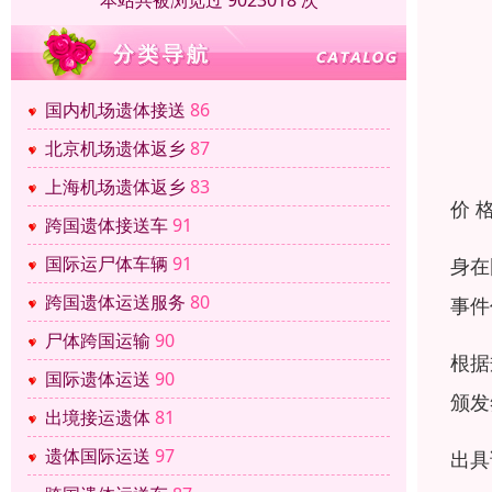
本站共被浏览过 9023018 次
国内机场遗体接送
86
北京机场遗体返乡
87
上海机场遗体返乡
83
价 
跨国遗体接送车
91
国际运尸体车辆
91
身在
跨国遗体运送服务
80
事件
尸体跨国运输
90
根据
国际遗体运送
90
颁发
出境接运遗体
81
遗体国际运送
97
出具