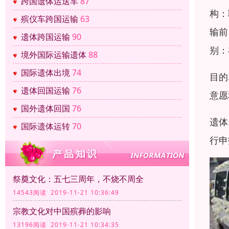
跨国遗体运送车
87
构：
殡仪车跨国运输
63
输前
遗体跨国运输
90
别：
境外国际运输遗体
88
国际遗体出境
74
目的
遗体回国运输
76
意愿
国外遗体回国
76
遗体
国际遗体运转
70
行申
祭奠文化：五七三周年，不烧不周全
14543阅读 2019-11-21 10:36:49
宗教文化对中国殡葬的影响
13196阅读 2019-11-21 10:34:35