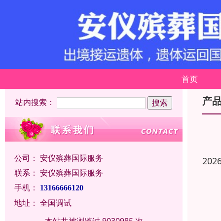
首页
产
站内搜索：
公司：
安仪殡葬国际服务
202
联系：
安仪殡葬国际服务
手机：
13166666120
地址：
全国调试