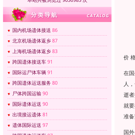
本站共被浏览过 9030985 次
国内机场遗体接送
86
北京机场遗体返乡
87
上海机场遗体返乡
83
价 
跨国遗体接送车
91
国际运尸体车辆
91
在国
跨国遗体运送服务
80
人，
尸体跨国运输
90
逝者
国际遗体运送
90
就要
出境接运遗体
81
准备
遗体国际运送
97
国外