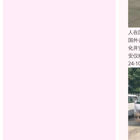
人在
国外
化并
安仪
24-1