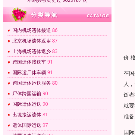
本站共被浏览过 9029187 次
国内机场遗体接送
86
北京机场遗体返乡
87
上海机场遗体返乡
83
价 
跨国遗体接送车
91
国际运尸体车辆
91
在国
跨国遗体运送服务
80
人，
尸体跨国运输
90
逝者
国际遗体运送
90
就要
出境接运遗体
81
准备
遗体国际运送
97
国际