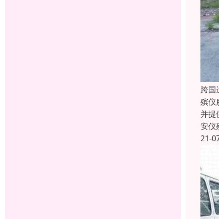
跨国
殡仪
并提
安仪
21-0