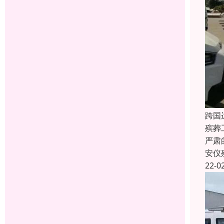
跨国
殡葬
严肃
安仪
22-0