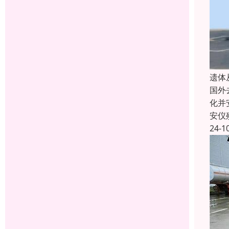
遗体
国外
化并
安仪
24-1