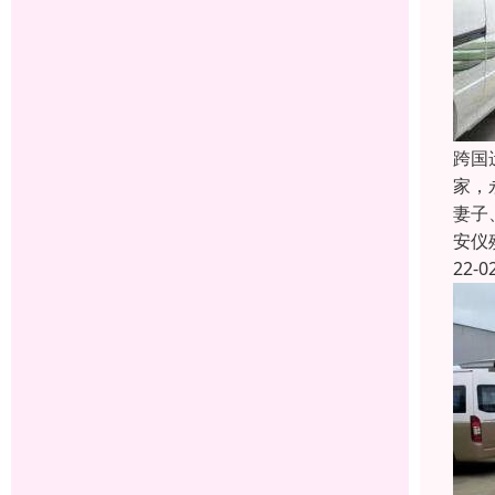
跨国
家，
妻子
安仪
22-0