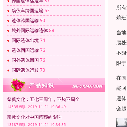
跨国遗体运送车
87
所有
殡仪车跨国运输
63
航班
遗体跨国运输
90
境外国际运输遗体
88
当地
国际遗体出境
74
腐处
遗体回国运输
76
不限
国外遗体回国
76
限于
国际遗体运转
70
在国
能回
遗体
祭奠文化：五七三周年，不烧不周全
14535阅读 2019-11-21 10:36:49
会超
宗教文化对中国殡葬的影响
13187阅读 2019-11-21 10:34:35