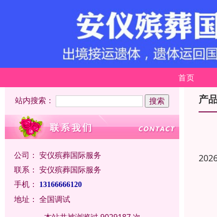
首页
产
站内搜索：
公司：
安仪殡葬国际服务
202
联系：
安仪殡葬国际服务
手机：
13166666120
地址：
全国调试