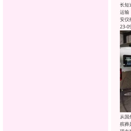
长短
运输
安仪
23-0
从国
殡葬