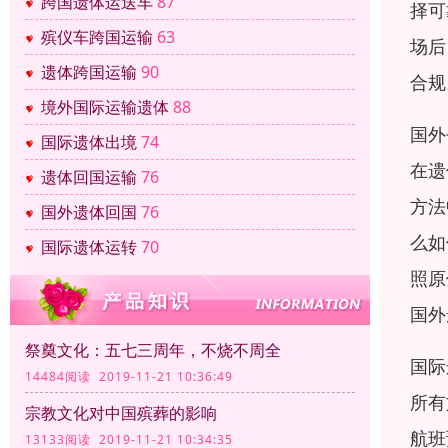
跨国遗体运送车
87
择可
殡仪车跨国运输
63
场后
遗体跨国运输
90
合规
境外国际运输遗体
88
国外
国际遗体出境
74
在遗
遗体回国运输
76
方法
国外遗体回国
76
么如
国际遗体运转
70
照原
国外
祭奠文化：五七三周年，不烧不周全
国际
14484阅读 2019-11-21 10:36:49
所有
宗教文化对中国殡葬的影响
航班
13133阅读 2019-11-21 10:34:35