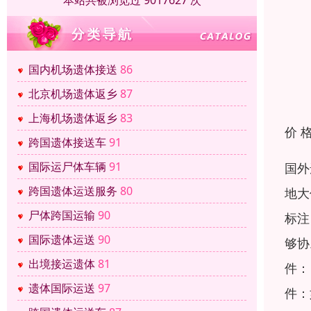
本站共被浏览过 9017627 次
国内机场遗体接送
86
北京机场遗体返乡
87
上海机场遗体返乡
83
价 
跨国遗体接送车
91
国际运尸体车辆
91
国外
跨国遗体运送服务
80
地大
尸体跨国运输
90
标注
国际遗体运送
90
够协
出境接运遗体
81
件：
遗体国际运送
97
件：