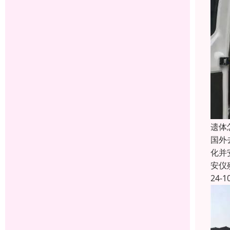
遗体
国外
化并
安仪
24-1