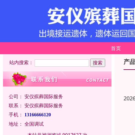
首页
产
站内搜索：
公司：
安仪殡葬国际服务
202
联系：
安仪殡葬国际服务
手机：
13166666120
地址：
全国调试