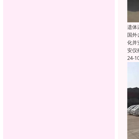
遗体
国外
化并
安仪
24-1