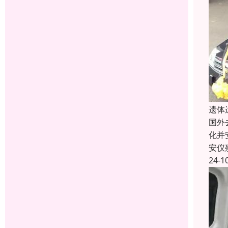
遗体
国外
化并
安仪
24-1