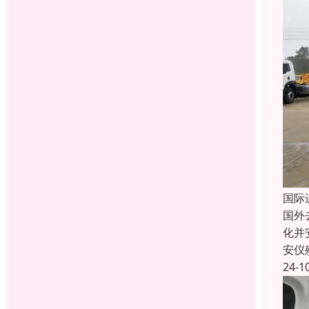
国际
国外
化并
安仪
24-1