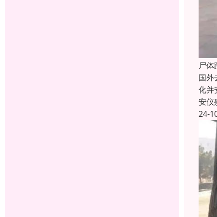
尸体
国外
化并
安仪
24-1