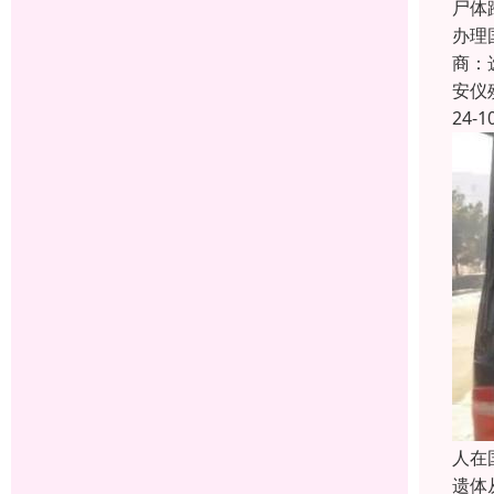
尸体
办理
商：
安仪
24-1
人在
遗体