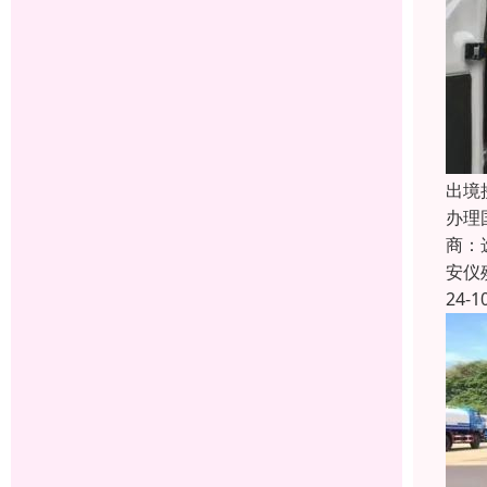
出境
办理
商：
安仪
24-1